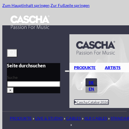
Zum Hauptinhalt springen
Zur Fußzeile springen
Seite durchsuchen
PRODUKTE
ARTISTS
Suche
DE
EN
×
Cascha Catalog 2026
PRODUKTE
»
LIVE & STUDIO
»
CABLES
»
XLR CABLES
»
STANDA
»