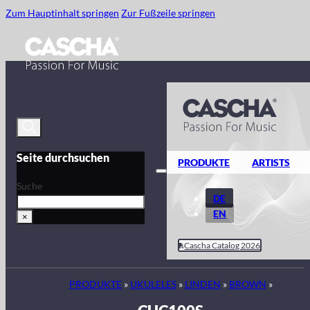
Zum Hauptinhalt springen
Zur Fußzeile springen
Seite durchsuchen
PRODUKTE
ARTISTS
Suche
DE
EN
×
Cascha Catalog 2026
PRODUKTE
»
UKULELES
»
LINDEN
»
BROWN
»