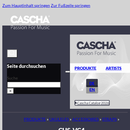
Zum Hauptinhalt springen
Zur Fußzeile springen
Seite durchsuchen
PRODUKTE
ARTISTS
Suche
DE
EN
×
Cascha Catalog 2026
PRODUKTE
»
UKULELES
»
ACCESSOIRES
»
STRAPS
»