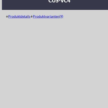
CUS-VC4
Produktdetails
Produktvarianten(9)