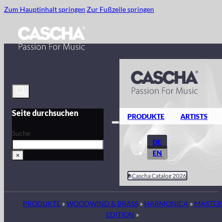
Zum Hauptinhalt springen
Zur Fußzeile springen
Seite durchsuchen
PRODUKTE
ARTISTS
Suche
DE
EN
×
Cascha Catalog 2026
PRODUKTE
»
WOODWIND & BRASS
»
HARMONICA
»
MASTER
EDITION
»