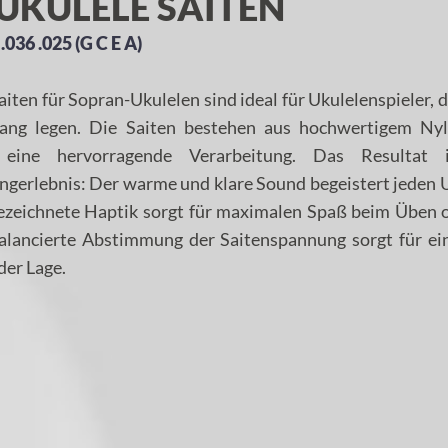
UKULELE SAITEN
.036 .025 (G C E A)
en für Sopran-Ukulelen sind ideal für Ukulelenspieler, 
lang legen. Die Saiten bestehen aus hochwertigem Ny
eine hervorragende Verarbeitung. Das Resultat 
ngerlebnis: Der warme und klare Sound begeistert jeden 
gezeichnete Haptik sorgt für maximalen Spaß beim Üben 
balancierte Abstimmung der Saitenspannung sorgt für ei
der Lage.