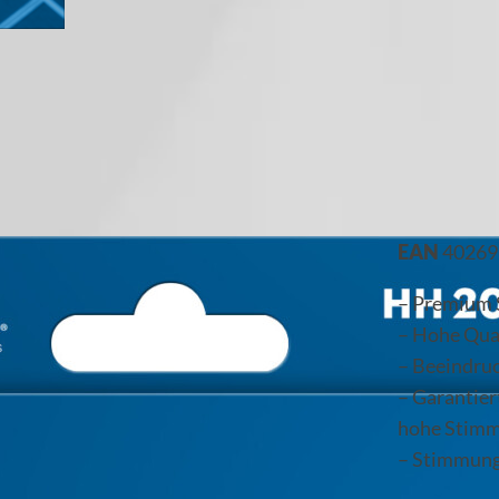
EAN
40269
– Premium S
– Hohe Qua
– Beeindru
– Garantier
hohe Stimm
– Stimmung