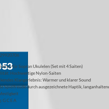
29920706
aiten für Sopran Ukulelen (Set mit 4 Saiten)
lität: Hochwertige Nylon-Saiten
ckendes Klangerlebnis: Warmer und klarer Sound
te Spielfreude durch ausgezeichnete Haptik, langanhalten
festigkeit
: G C E A