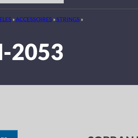
ELES
»
ACCESSOIRES
»
STRINGS
»
-2053