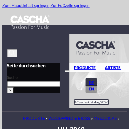
Zum Hauptinhalt springen
Zur Fußzeile springen
Seite durchsuchen
PRODUKTE
ARTISTS
Suche
DE
EN
×
Cascha Catalog 2026
PRODUKTE
»
WOODWIND & BRASS
»
MELODICAS
»