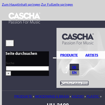
Zum Hauptinhalt springen
Zur Fußzeile springen
Seite durchsuchen
PRODUKTE
ARTISTS
Suche
DE
EN
×
Cascha Catalog 2026
PRODUKTE
»
WOODWIND & BRASS
»
KAZOO
»
PLASTIC
»