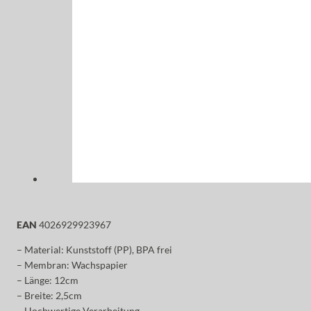
EAN
4026929923967
– Material: Kunststoff (PP), BPA frei
– Membran: Wachspapier
– Länge: 12cm
– Breite: 2,5cm
– Hochwertige Verarbeitung