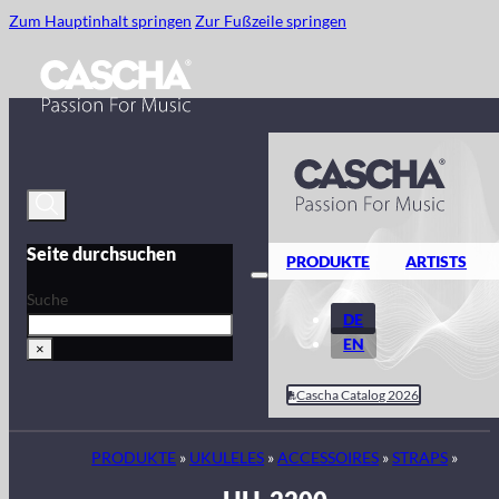
Zum Hauptinhalt springen
Zur Fußzeile springen
Seite durchsuchen
PRODUKTE
ARTISTS
Suche
DE
EN
×
Cascha Catalog 2026
PRODUKTE
»
UKULELES
»
ACCESSOIRES
»
STRAPS
»