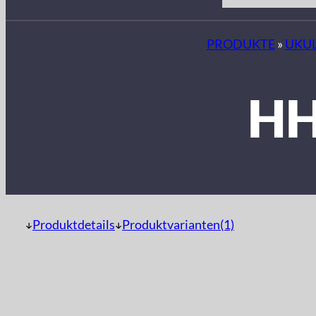
PRODUKTE
»
UKUL
HH
Produktdetails
Produktvarianten(1)