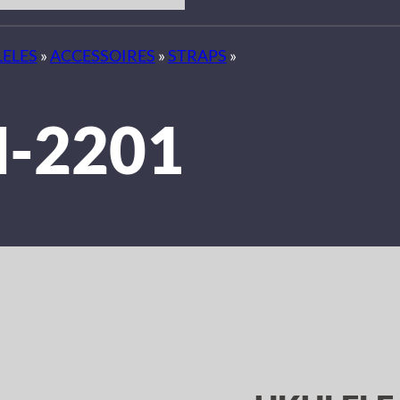
ELES
»
ACCESSOIRES
»
STRAPS
»
-2201