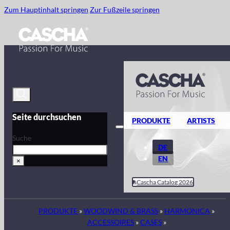
Zum Hauptinhalt springen
Zur Fußzeile springen
Seite durchsuchen
PRODUKTE
ARTISTS
Suche
DE
EN
×
Cascha Catalog 2026
PRODUKTE
»
WOODWIND & BRASS
»
HARMONICA
»
ACCESSOIRES
»
CASES
»