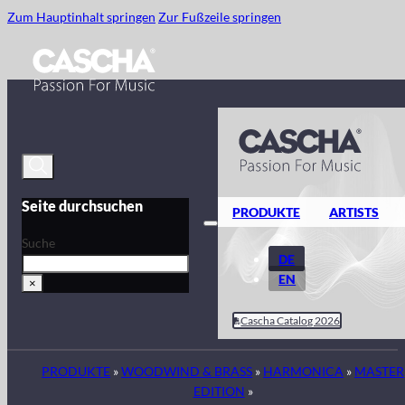
Zum Hauptinhalt springen
Zur Fußzeile springen
Seite durchsuchen
PRODUKTE
ARTISTS
Suche
DE
EN
×
Cascha Catalog 2026
PRODUKTE
»
WOODWIND & BRASS
»
HARMONICA
»
MASTER
EDITION
»