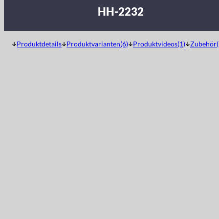
HH-2232
Produktdetails
Produktvarianten(6)
Produktvideos(1)
Zubehör(