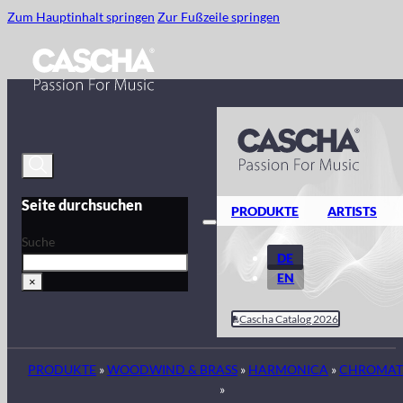
Zum Hauptinhalt springen
Zur Fußzeile springen
Seite durchsuchen
PRODUKTE
ARTISTS
Suche
DE
EN
×
Cascha Catalog 2026
PRODUKTE
»
WOODWIND & BRASS
»
HARMONICA
»
CHROMAT
»