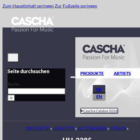
Zum Hauptinhalt springen
Zur Fußzeile springen
Seite durchsuchen
PRODUKTE
ARTISTS
Suche
DE
EN
×
Cascha Catalog 2026
PRODUKTE
»
UKULELES
»
ACCESSOIRES
»
STRAPS
»