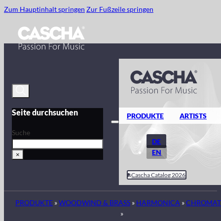
Zum Hauptinhalt springen
Zur Fußzeile springen
Seite durchsuchen
PRODUKTE
ARTISTS
Suche
DE
EN
×
Cascha Catalog 2026
PRODUKTE
»
WOODWIND & BRASS
»
HARMONICA
»
CHROMAT
»