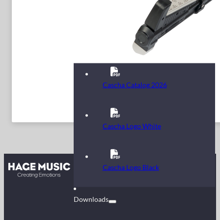
Cascha Catalog 2026
Cascha Logo White
Kontakt
Cascha Logo Black
FAQ
Downloads