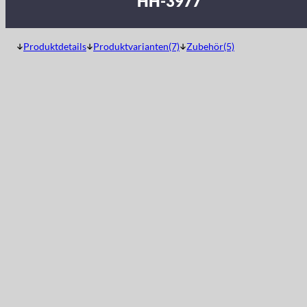
HH-3977
Produktdetails
Produktvarianten(7)
Zubehör(5)