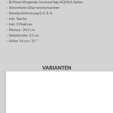
– Brilliant klingende, hochwertige AQUILA Saiten
– Stimmfeste Gitarrenmechaniken
– Standardstimmung G-C-E-A
– Inkl. Tasche
– Inkl. 3 Plektren
– Mensur: 34,5 cm
– Sattelbreite: 3,5 cm
– Höhe: 54 cm / 21 “
VARIANTEN