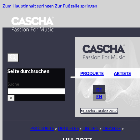
Zum Hauptinhalt springen
Zur Fußzeile springen
Seite durchsuchen
PRODUKTE
ARTISTS
Suche
DE
EN
×
Cascha Catalog 2026
PRODUKTE
»
UKULELES
»
LINDEN
»
ORANGE
»