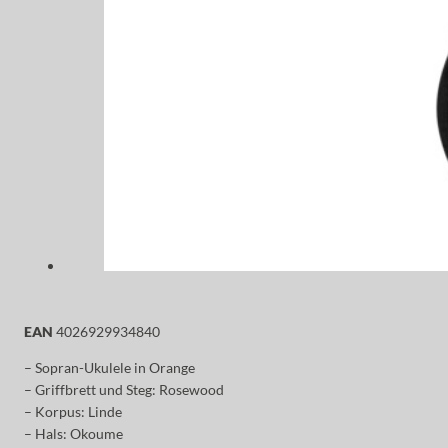
EAN
4026929934840
– Sopran-Ukulele in Orange
– Griffbrett und Steg: Rosewood
– Korpus: Linde
– Hals: Okoume