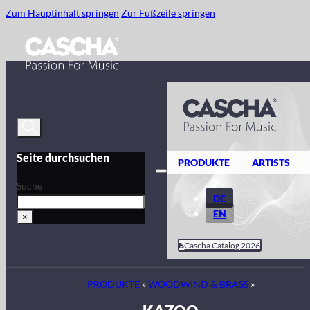
Zum Hauptinhalt springen
Zur Fußzeile springen
Seite durchsuchen
PRODUKTE
ARTISTS
Suche
DE
EN
×
Cascha Catalog 2026
PRODUKTE
»
WOODWIND & BRASS
»