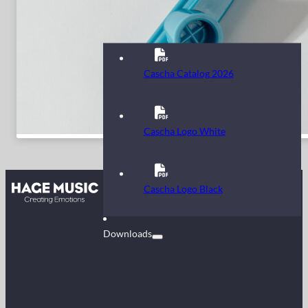
Cascha Catalog 2026
Cascha Logo White
Kontakt
Cascha Logo Black
FAQ
Downloads