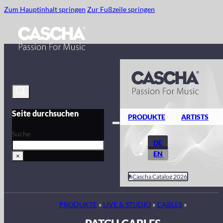
Zum Hauptinhalt springen
Zur Fußzeile springen
Seite durchsuchen
PRODUKTE
ARTISTS
Suche
DE
EN
×
Cascha Catalog 2026
PRODUKTE
»
LIVE & STUDIO
»
CABLES
»