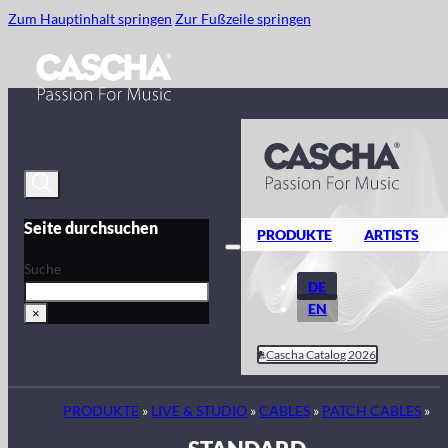
Zum Hauptinhalt springen
Zur Fußzeile springen
Seite durchsuchen
PRODUKTE
ARTISTS
Suche
DE
EN
×
Cascha Catalog 2026
PRODUKTE
»
LIVE & STUDIO
»
CABLES
»
PATCH CABLES
»