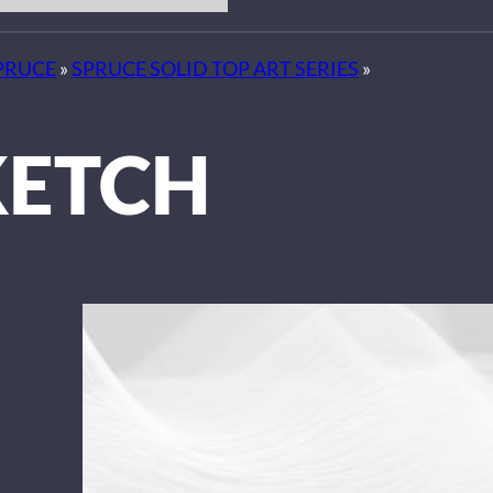
PRUCE
»
SPRUCE SOLID TOP ART SERIES
»
KETCH