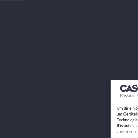
Um dir ein 
um Gerätein
Technologie
IDs auf die
zurückziehs