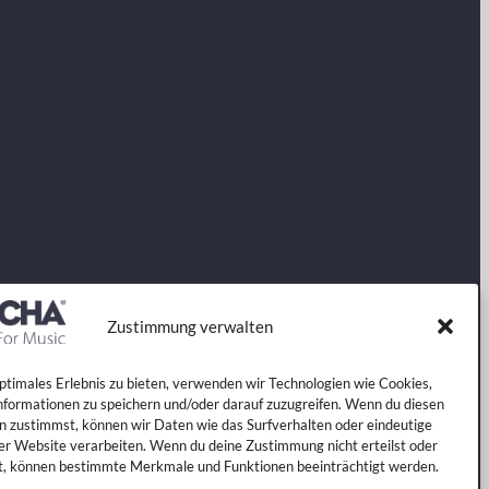
Zustimmung verwalten
optimales Erlebnis zu bieten, verwenden wir Technologien wie Cookies,
formationen zu speichern und/oder darauf zuzugreifen. Wenn du diesen
n zustimmst, können wir Daten wie das Surfverhalten oder eindeutige
ser Website verarbeiten. Wenn du deine Zustimmung nicht erteilst oder
t, können bestimmte Merkmale und Funktionen beeinträchtigt werden.