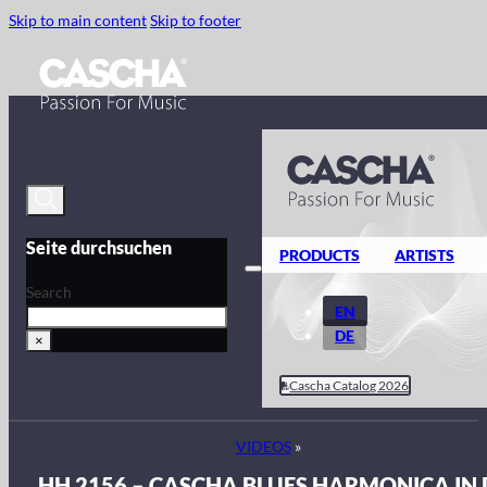
Skip to main content
Skip to footer
Seite durchsuchen
PRODUCTS
ARTISTS
Search
EN
DE
×
Cascha Catalog 2026
VIDEOS
»
HH 2156 – CASCHA BLUES HARMONICA IN 