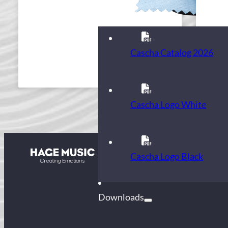
Cascha Catalog 2026
Cascha Logo White
Contact
Cascha Logo Black
FAQ
Downloads