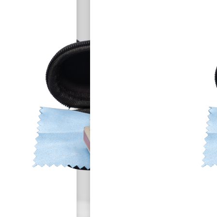
HH-2160
PROFESSIONAL
BLUES
HARMONICA
IN G DIATONIC