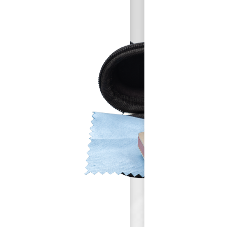
HH-2159
SSIONAL
PROFESSIONAL
BLUES
ONICA
HARMONICA
IATONIC
IN D DIATONIC