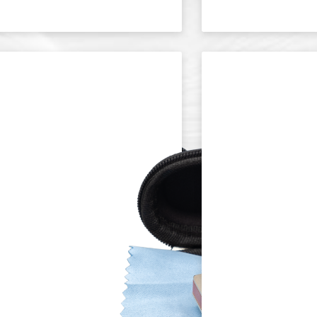
HH-2221
SSIONAL
PROFESSIONAL
BLUES
ONICA
HARMONICA
IATONIC
IN F DIATONIC