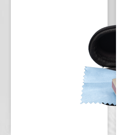
HH-2025
PROFE
BLUES
HARM
IN C D