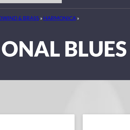
WIND & BRASS
»
HARMONICA
»
IONAL BLUES