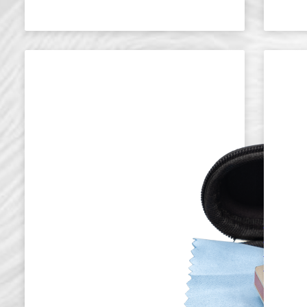
HH-2220
PROFE
BLUES
HARM
IN E D