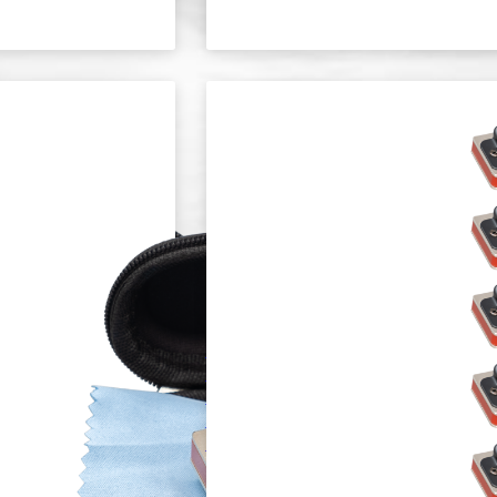
HH-2222
PROFESSIONAL
BLUES
HARMONICA
IN BB
DIATONIC