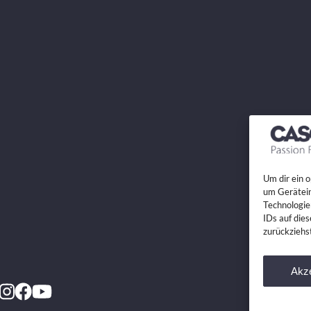
Um dir ein 
um Gerätein
Technologie
IDs auf die
zurückziehs
Akze