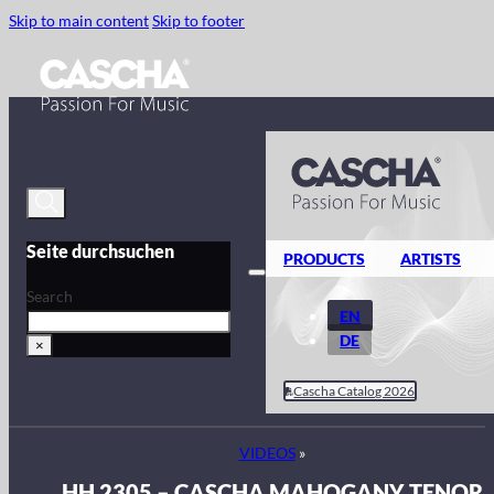
Skip to main content
Skip to footer
Seite durchsuchen
PRODUCTS
ARTISTS
Search
EN
DE
×
Cascha Catalog 2026
VIDEOS
»
HH 2305 – CASCHA MAHOGANY TENOR