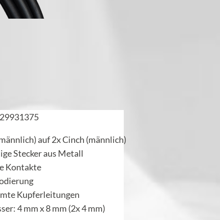
29931375
(männlich) auf 2x Cinch (männlich)
ge Stecker aus Metall
te Kontakte
codierung
rmte Kupferleitungen
ser: 4 mm x 8 mm (2x 4 mm)