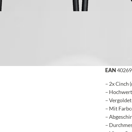
EAN
40269
– 2x Cinch 
– Hochwerti
– Vergolde
– Mit Farb
– Abgeschi
– Durchmes