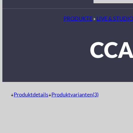
PRODUKTE
»
LIVE & STUDI
CCA
Produktdetails
Produktvarianten(3)