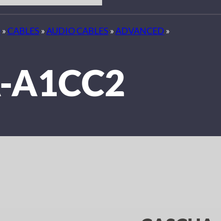
O
»
CABLES
»
AUDIO CABLES
»
ADVANCED
»
-A1CC2