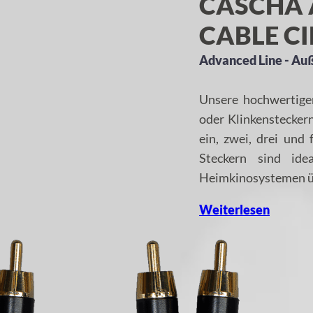
CASCHA 
CABLE CI
Advanced Line - Au
Unsere hochwertige
oder Klinkenstecker
ein, zwei, drei und 
Steckern sind id
Heimkinosystemen üb
Weiterlesen