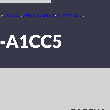
O
»
CABLES
»
AUDIO CABLES
»
ADVANCED
»
-A1CC5