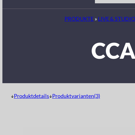
PRODUKTE
»
LIVE & STUDI
CCA
Produktdetails
Produktvarianten(3)