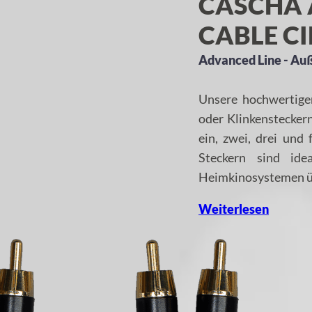
CASCHA 
CABLE CI
Advanced Line - Au
Unsere hochwertige
oder Klinkenstecker
ein, zwei, drei und 
Steckern sind id
Heimkinosystemen üb
Weiterlesen