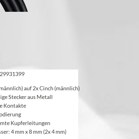
29931399
(männlich) auf 2x Cinch (männlich)
ge Stecker aus Metall
te Kontakte
codierung
rmte Kupferleitungen
ser: 4 mm x 8 mm (2x 4 mm)