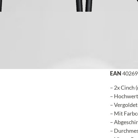
EAN
40269
– 2x Cinch 
– Hochwerti
– Vergolde
– Mit Farb
– Abgeschi
– Durchmes