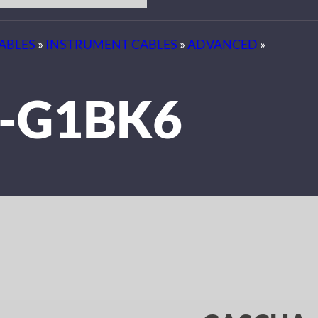
ABLES
»
INSTRUMENT CABLES
»
ADVANCED
»
-G1BK6