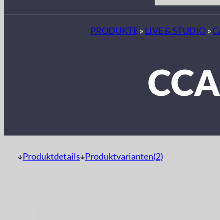
PRODUKTE
»
LIVE & STUDIO
»
C
CCA
Produktdetails
Produktvarianten(2)