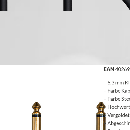
EAN
40269
– 6.3 mm Kl
– Farbe Kab
– Farbe Ste
– Hochwert
– Vergolde
– Abgeschi