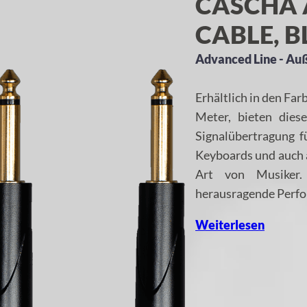
CASCHA 
CABLE, B
Advanced Line - Au
Erhältlich in den Fa
Meter, bieten dies
Signalübertragung fü
Keyboards und auch 
Art von Musiker. 
herausragende Perf
Weiterlesen