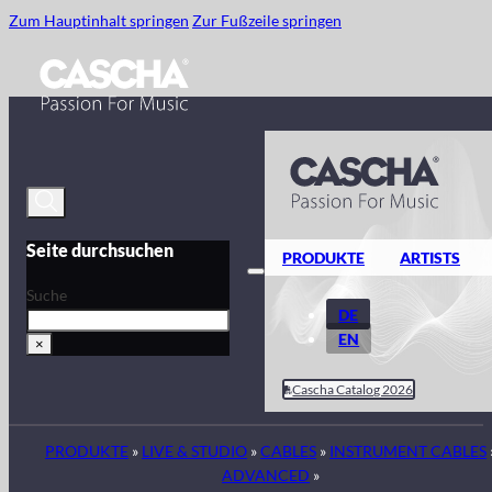
Zum Hauptinhalt springen
Zur Fußzeile springen
Seite durchsuchen
PRODUKTE
ARTISTS
Suche
DE
EN
×
Cascha Catalog 2026
PRODUKTE
»
LIVE & STUDIO
»
CABLES
»
INSTRUMENT CABLES
ADVANCED
»