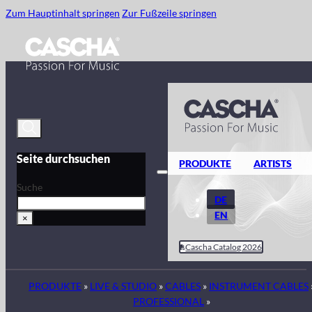
Zum Hauptinhalt springen
Zur Fußzeile springen
Seite durchsuchen
PRODUKTE
ARTISTS
Suche
DE
EN
×
Cascha Catalog 2026
PRODUKTE
»
LIVE & STUDIO
»
CABLES
»
INSTRUMENT CABLES
PROFESSIONAL
»