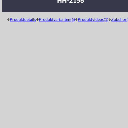
HH-2156
Produktdetails
Produktvarianten(6)
Produktvideos(1)
Zubehör(