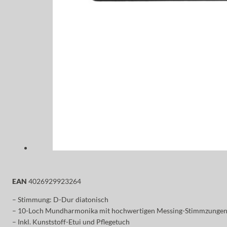
EAN
4026929923264
– Stimmung: D-Dur diatonisch
– 10-Loch Mundharmonika mit hochwertigen Messing-Stimmzunge
– Inkl. Kunststoff-Etui und Pflegetuch