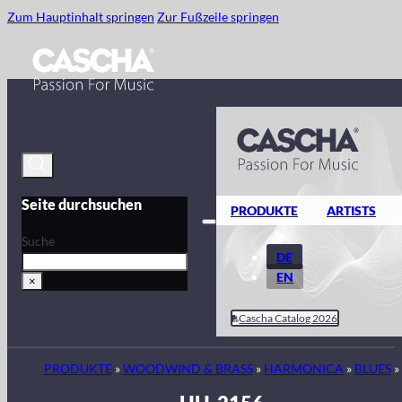
Zum Hauptinhalt springen
Zur Fußzeile springen
Seite durchsuchen
PRODUKTE
ARTISTS
Suche
DE
EN
×
Cascha Catalog 2026
PRODUKTE
»
WOODWIND & BRASS
»
HARMONICA
»
BLUES
»