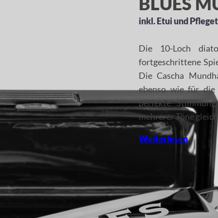
BLUES M
inkl. Etui und Pflege
Die 10-Loch diat
fortgeschrittene Spie
Die Cascha Mundhar
ebenso wie für die 
perfekte Stimmung 
mehrerer Töne gleic
Weiterlesen