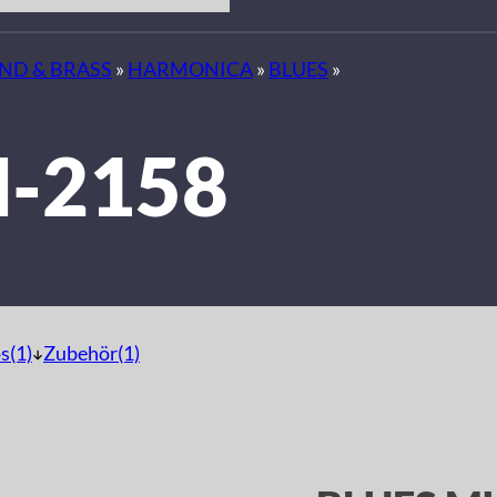
D & BRASS
»
HARMONICA
»
BLUES
»
-2158
s(1)
Zubehör(1)