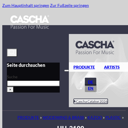
Zum Hauptinhalt springen
Zur Fußzeile springen
Seite durchsuchen
PRODUKTE
ARTISTS
Suche
DE
EN
×
Cascha Catalog 2026
PRODUKTE
»
WOODWIND & BRASS
»
KAZOO
»
PLASTIC
»