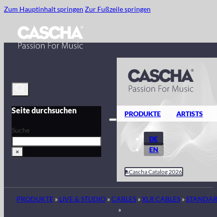
Zum Hauptinhalt springen
Zur Fußzeile springen
Seite durchsuchen
PRODUKTE
ARTISTS
Suche
DE
EN
×
Cascha Catalog 2026
PRODUKTE
»
LIVE & STUDIO
»
CABLES
»
XLR CABLES
»
STANDA
»