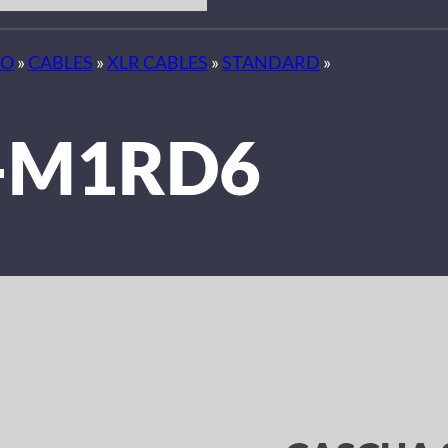
IO
»
CABLES
»
XLR CABLES
»
STANDARD
»
-M1RD6