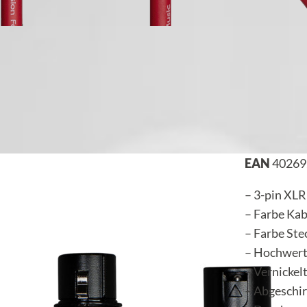
EAN
40269
– 3-pin XLR
– Farbe Kab
– Farbe Ste
– Hochwert
– Vernickel
– Abgeschi