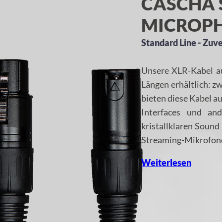
CASCHA 
MICROPHO
Standard Line - Zuver
Unsere XLR-Kabel au
Längen erhältlich: zw
bieten diese Kabel a
Interfaces und an
kristallklaren Sound
Streaming-Mikrofone
Weiterlesen