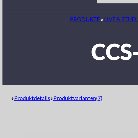
PRODUKTE
»
LIVE & STUD
CCS
Produktdetails
Produktvarianten(7)