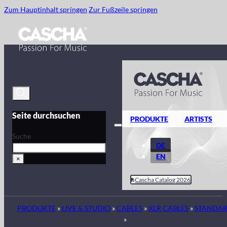
Zum Hauptinhalt springen
Zur Fußzeile springen
Seite durchsuchen
PRODUKTE
ARTISTS
Suche
DE
EN
×
Cascha Catalog 2026
PRODUKTE
»
LIVE & STUDIO
»
CABLES
»
XLR CABLES
»
STANDA
»